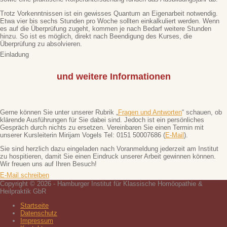
Trotz Vorkenntnissen ist ein gewisses Quantum an Eigenarbeit notwendig.
Etwa vier bis sechs Stunden pro Woche sollten einkalkuliert werden. Wenn
es auf die Überprüfung zugeht, kommen je nach Bedarf weitere Stunden
hinzu. So ist es möglich, direkt nach Beendigung des Kurses, die
Überprüfung zu absolvieren.
Einladung
und weitere Informationen
Gerne können Sie unter unserer Rubrik „
Fragen und Antworten
“ schauen, ob
klärende Ausführungen für Sie dabei sind. Jedoch ist ein persönliches
Gespräch durch nichts zu ersetzen. Vereinbaren Sie einen Termin mit
unserer Kursleiterin Mirijam Vogels Tel: 0151 50007686 (
E-Mail
).
Sie sind herzlich dazu eingeladen nach Voranmeldung jederzeit am Institut
zu hospitieren, damit Sie einen Eindruck unserer Arbeit gewinnen können.
Wir freuen uns auf Ihren Besuch!
E-Mail schreiben
Copyright © 2026 - Hamburger Institut für Klassische Homöopathie &
Heilpraktik GbR
Startseite
Datenschutz
Impressum