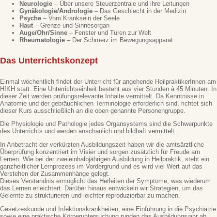
Neurologie
– Über unsere Steuerzentrale und ihre Leitungen
Gynäkologie/Andrologie
– Das Geschlecht in der Medizin
Psyche
– Vom Kranksein der Seele
Haut
– Grenze und Sinnesorgan
Auge/Ohr/Sinne
– Fenster und Türen zur Welt
Rheumatologie
– Der Schmerz im Bewegungsapparat
Das Unterrichtskonzept
Einmal wöchentlich findet der Unterricht für angehende HeilpraktikerInnen am
HIKH statt. Eine Unterrichtseinheit besteht aus vier Stunden à 45 Minuten. In
dieser Zeit werden prüfungsrelevante Inhalte vermittelt. Da Kenntnisse in
Anatomie und der gebräuchlichen Terminologie erforderlich sind, richtet sich
dieser Kurs ausschließlich an die oben genannte Personengruppe.
Die Physiologie und Pathologie jedes Organsystems sind die Schwerpunkte
des Unterrichts und werden anschaulich und bildhaft vermittelt.
In Anbetracht der verkürzten Ausbildungszeit haben wir die amtsärztliche
Überprüfung konzentriert im Visier und sorgen zusätzlich für Freude am
Lernen. Wie bei der zweieinhalbjährigen Ausbildung in Heilpraktik, steht ein
ganzheitlicher Lernprozess im Vordergrund und es wird viel Wert auf das
Verstehen der Zusammenhänge gelegt.
Dieses Verständnis ermöglicht das Herleiten der Symptome, was wiederum
das Lernen erleichtert. Darüber hinaus entwickeln wir Strategien, um das
Gelernte zu strukturieren und leichter reproduzierbar zu machen.
Gesetzeskunde und Infektionskrankheiten, eine Einführung in die Psychiatrie
sowie eine praktische Körperuntersuchung runden das Ausbildungsjahr ab.