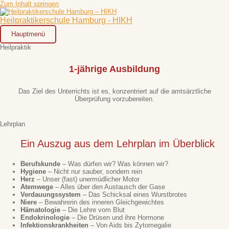
Zum Inhalt springen
Heilpraktikerschule Hamburg - HIKH
Hauptmenü
Heilpraktik
1-jährige Ausbildung
Das Ziel des Unterrichts ist es, konzentriert auf die amtsärztliche
Überprüfung vorzubereiten.
Lehrplan
Ein Auszug aus dem Lehrplan im Überblick
Berufskunde
– Was dürfen wir? Was können wir?
Hygiene
– Nicht nur sauber, sondern rein
Herz
– Unser (fast) unermüdlicher Motor
Atemwege
– Alles über den Austausch der Gase
Verdauungssystem
– Das Schicksal eines Wurstbrotes
Niere
– Bewahrerin des inneren Gleichgewichtes
Hämatologie
– Die Lehre vom Blut
Endokrinologie
– Die Drüsen und ihre Hormone
Infektionskrankheiten
– Von Aids bis Zytomegalie