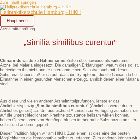
Zum Inhalt springen
Heilpraktikerschule Hamburg - HIKH
Hauptmenü
Arzneimittelprüfung
„Similia similibus curentur“
Chinarinde
wurde zu
Hahnemanns
Zeiten üblicherweise als wirksame
Arznei bei Malaria eingesetzt. Die damaligen Erklärungen, warum dies so ist,
befriedigten ihn nicht und er unternahm einen Selbstversuch mit dieser
Substanz. Dabei stieß er darauf, dass die Symptome, die die Chinarinde bei
Einnahme in einen gesunden Menschen erzeugt, ähnlich denen einer Malaria
sind.
Aus diese und vielen anderen Arzneimittelprüfungen, leitete er das
Ähnlichkeitsprinzip „
Similia similibus curentur
“ (Ähnliches werde durch
Ähnliches geheilt) ab. Um ausreichend Arzneien zur Verfügung zu haben, die
auf die unterschiedlichsten Krankheitszustände heilsam wirken können,
haben Generationen von HomöopathInnen immer mehr Substanzen an sich
selbst und anderen geprüft.
Dieser Tradition folgen wir am HIKH. Zum einen ist dies eine der besten
Möglichkeiten die Homöopathie selbst zu erfahren. Zum anderen können wir